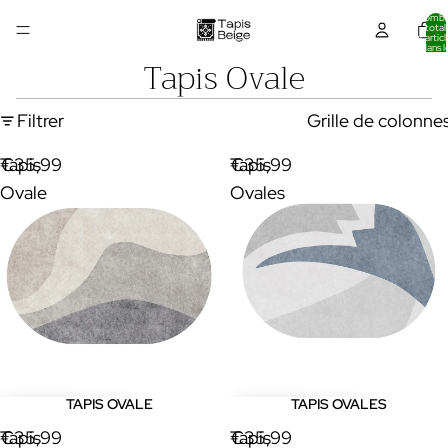
Nombr
total
d’articl
dans l
panier:
Tapis Ovale
Filtrer
Grille de colonne
Tapis
€35,99
Tapis
€35,99
Ovale
Ovales
TAPIS OVALE
TAPIS OVALES
Tapis
€35,99
Tapis
€35,99