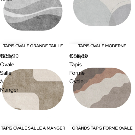
TAPIS OVALE GRANDE TAILLE
TAPIS OVALE MODERNE
Tapis
€35,99
Grands
€35,99
Ovale
Tapis
Salle
Forme
à
Ovale
Manger
TAPIS OVALE SALLE À MANGER
GRANDS TAPIS FORME OVALE