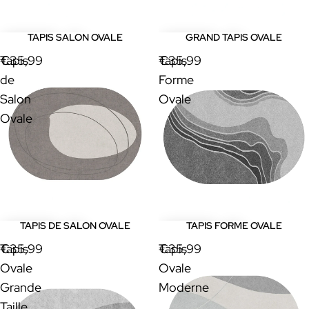
TAPIS SALON OVALE
GRAND TAPIS OVALE
Tapis
€35,99
Tapis
€35,99
de
Forme
Salon
Ovale
Ovale
TAPIS DE SALON OVALE
TAPIS FORME OVALE
Tapis
€35,99
Tapis
€35,99
Ovale
Ovale
Grande
Moderne
Taille