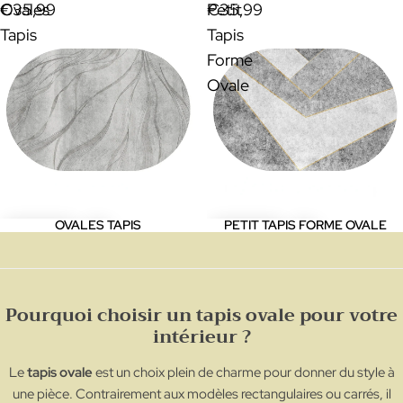
Ovales
€35,99
Petit
€35,99
Tapis
Tapis
Forme
Ovale
OVALES TAPIS
PETIT TAPIS FORME OVALE
Pourquoi choisir un tapis ovale pour votre
intérieur ?
Le
tapis ovale
est un choix plein de charme pour donner du style à
une pièce. Contrairement aux modèles rectangulaires ou carrés, il