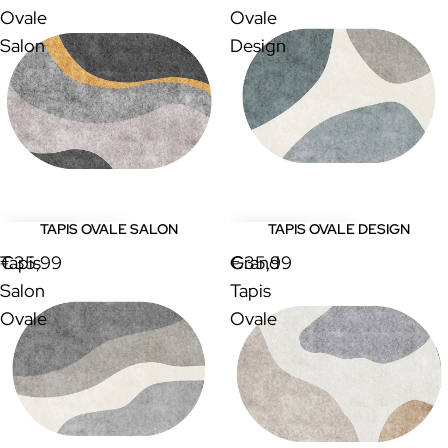
Ovale
Ovale
Salon
Design
TAPIS OVALE SALON
TAPIS OVALE DESIGN
Tapis
€35,99
Grand
€35,99
Salon
Tapis
Ovale
Ovale