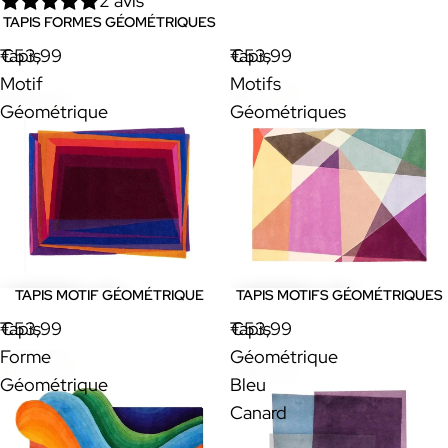
2 avis
TAPIS FORMES GÉOMÉTRIQUES
Tapis
€53,99
Tapis
€53,99
Motif
Motifs
Géométrique
Géométriques
TAPIS MOTIF GÉOMÉTRIQUE
TAPIS MOTIFS GÉOMÉTRIQUES
Tapis
€53,99
Tapis
€53,99
Forme
Géométrique
Géométrique
Bleu
Canard