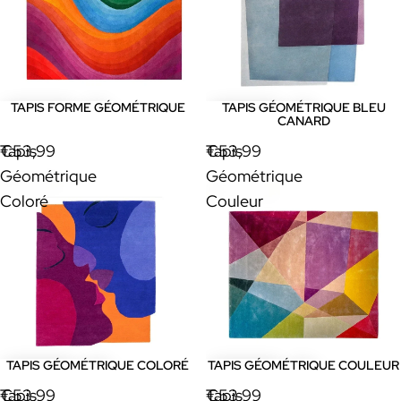
TAPIS FORME GÉOMÉTRIQUE
TAPIS GÉOMÉTRIQUE BLEU
CANARD
Tapis
€53,99
Tapis
€53,99
Géométrique
Géométrique
Coloré
Couleur
TAPIS GÉOMÉTRIQUE COLORÉ
TAPIS GÉOMÉTRIQUE COULEUR
Tapis
€53,99
Tapis
€53,99