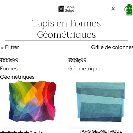
Nombr
total
d’articl
dans l
panier:
Tapis en Formes
Géométriques
Filtrer
Grille de colonne
Tapis
€53,99
Tapis
€53,99
Formes
Géométrique
Géométriques
TAPIS GÉOMÉTRIQUE