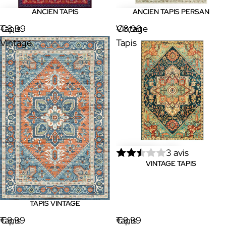
ANCIEN TAPIS
ANCIEN TAPIS PERSAN
Tapis
€3,99
Vintage
€8,99
Vintage
Tapis
3 avis
VINTAGE TAPIS
TAPIS VINTAGE
Tapis
€9,99
Tapis
€9,99