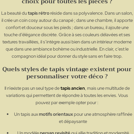
choix pour toutes les pièces ?
La beauté du
tapis rétro
réside dans sa polyvalence. Dans un salon,
il crée un coin cosy autour du canapé ; dans une chambre, il apporte
confort et douceur sous les pieds ; dans un bureau, il ajoute une
touche d’élégance discrète. Grâce à ses couleurs délavées et ses
textures travaillées, il s’intègre aussi bien dans un intérieur moderne
que dans une ambiance bohème ou industrielle. En clair, c’est le
compagnon idéal pour donner du style sans en faire trop.
Quels styles de tapis vintage existent pour
personnaliser votre déco ?
Il n’existe pas un seul type de
tapis ancien
, mais une multitude de
variations qui permettent de répondre à toutes les envies. Vous
pouvez par exemple opter pour :
Un tapis aux
motifs orientaux
pour une atmosphère raffinée
et dépaysante
Un modèle
persan revisité
qui allie tradition et modernité