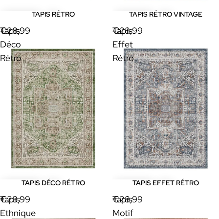
TAPIS RÉTRO
TAPIS RÉTRO VINTAGE
Tapis
€28,99
Tapis
€28,99
Déco
Effet
Rétro
Rétro
TAPIS DÉCO RÉTRO
TAPIS EFFET RÉTRO
Tapis
€28,99
Tapis
€28,99
Ethnique
Motif