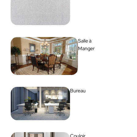
Salle à
Manger
Bureau
Couloir