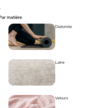
Par matière
Diatomite
Laine
Velours