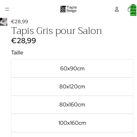
Nombr
total
d’articl
dans l
panier:
€28,99
Tapis Gris pour Salon
€28,99
Taille
60x90cm
80x120cm
80x160cm
100x160cm