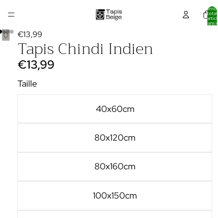
Nombr
total
d’articl
dans l
panier:
€13,99
Tapis Chindi Indien
€13,99
Taille
40x60cm
80x120cm
80x160cm
100x150cm