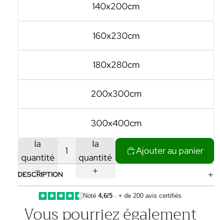
140x200cm
160x230cm
180x280cm
200x300cm
300x400cm
Diminuer
Augmenter
la
la
Ajouter au panier
quantité
quantité
DESCRIPTION
Noté
4,6/5
· + de 200 avis certifiés
Vous pourriez également