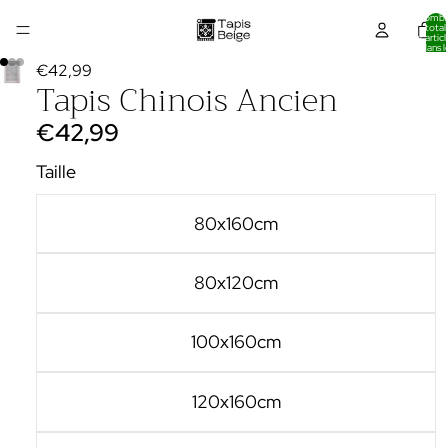
Nombr
total
d’articl
dans l
panier:
€42,99
Tapis Chinois Ancien
€42,99
Taille
80x160cm
80x120cm
100x160cm
120x160cm