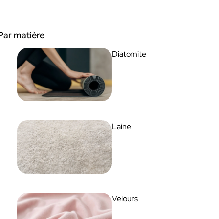
Par matière
Diatomite
Laine
Velours