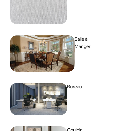
Salle à
Manger
Bureau
Couloir